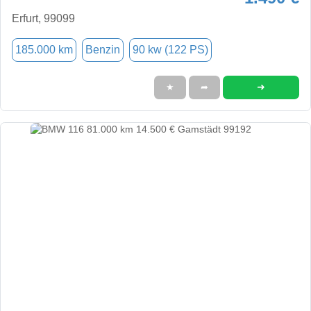
Erfurt, 99099
185.000 km
Benzin
90 kw (122 PS)
➜
★
➦