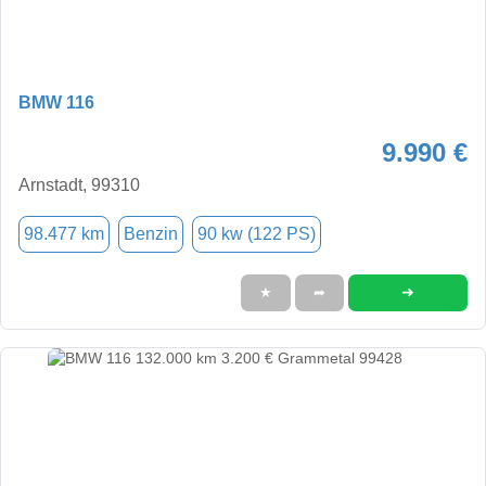
BMW 116
9.990 €
Arnstadt, 99310
98.477 km
Benzin
90 kw (122 PS)
➜
★
➦