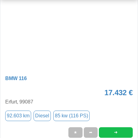
BMW 116
17.432 €
Erfurt, 99087
92.603 km
Diesel
85 kw (116 PS)
➜
★
➦