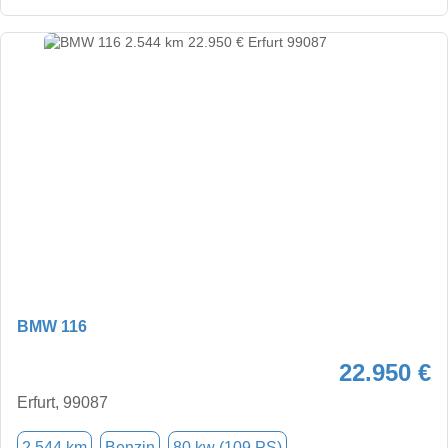
BMW 116
22.950 €
Erfurt, 99087
2.544 km
Benzin
80 kw (109 PS)