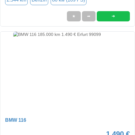
➜
★
➦
BMW 116
1.490 €