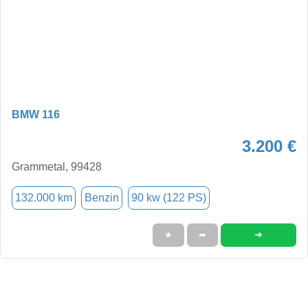
BMW 116
3.200 €
Grammetal, 99428
132.000 km
Benzin
90 kw (122 PS)
➜
★
➦