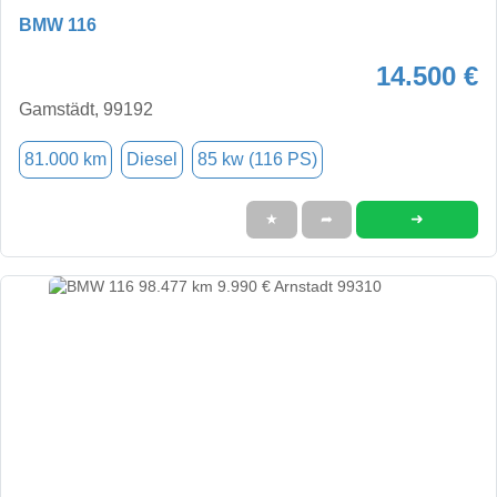
BMW 116
14.500 €
Gamstädt, 99192
81.000 km
Diesel
85 kw (116 PS)
➜
★
➦