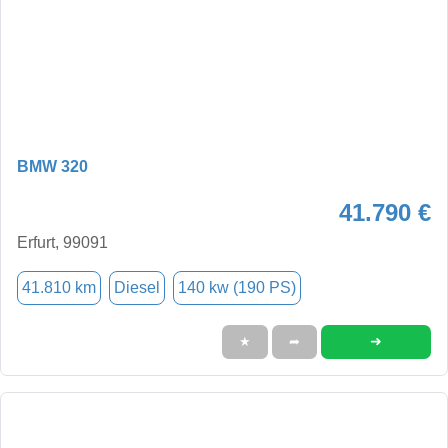
BMW 320
41.790 €
Erfurt, 99091
41.810 km
Diesel
140 kw (190 PS)
➜
★
➦