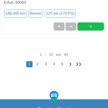
Erfurt, 99084
186.000 km
Benzin
125 kw (170 PS)
➜
★
➦
1 - 10 von 44
1
2
3
4
5
❯
❯❯