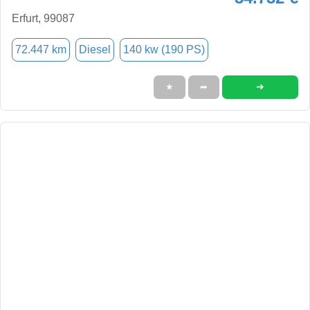
Erfurt, 99087
72.447 km
Diesel
140 kw (190 PS)
➜
★
➦