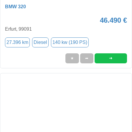
BMW 320
46.490 €
Erfurt, 99091
27.396 km
Diesel
140 kw (190 PS)
➜
★
➦