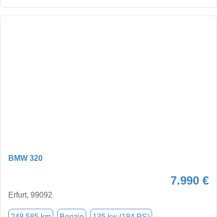
BMW 320
7.990 €
Erfurt, 99092
248.585 km
Benzin
135 kw (184 PS)