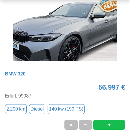
BMW 320
56.997 €
Erfurt, 99087
2.200 km
Diesel
140 kw (190 PS)
➜
★
➦