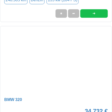
➜
★
➦
BMW 320
34.732 €