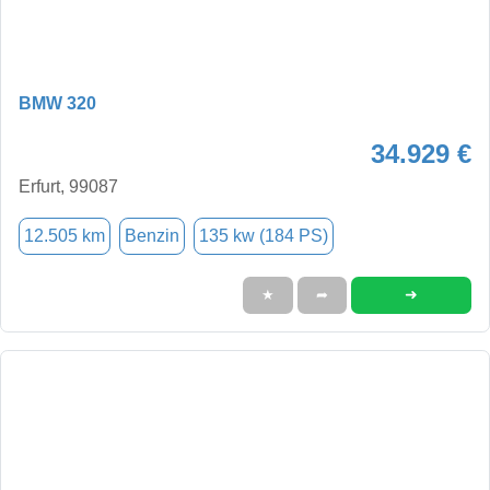
BMW 320
34.929 €
Erfurt, 99087
12.505 km
Benzin
135 kw (184 PS)
➜
★
➦