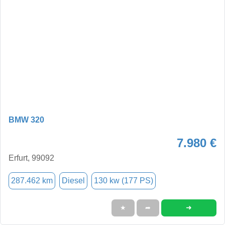
BMW 320
7.980 €
Erfurt, 99092
287.462 km
Diesel
130 kw (177 PS)
➜
★
➦