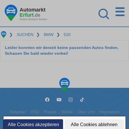
☰
Automarkt
Erfurt
.de
Autos einfach finden
❯
SUCHEN
❯
BMW
❯
520
Leider konnten wir derzeit keine passenden Autos finden.
Schauen Sie bald wieder vorbei!
Ratgeber
FAQ
Presse
Städte
Über Uns
Impressum
Datenschutz
Cookies
Alle Cookies akzeptieren
Alle Cookies ablehnen