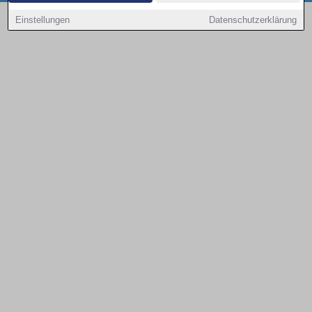
Copyright © 2000 - 2026 | 1A Infosysteme GmbH | Content by: 1a-sites-autos
Einstellungen
Datenschutzerklärung
09.08.2026