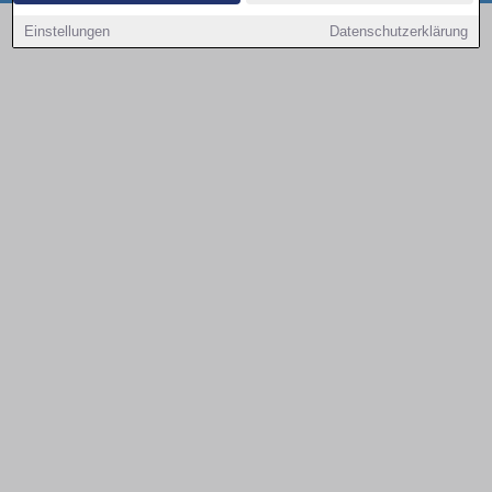
Copyright © 2000 - 2026 | 1A Infosysteme GmbH | Content by: 1a-sites-autos
Einstellungen
Datenschutzerklärung
07.08.2026