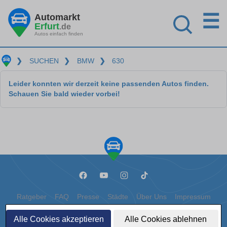
☰
Automarkt
Erfurt
.de
Autos einfach finden
❯
SUCHEN
❯
BMW
❯
630
Leider konnten wir derzeit keine passenden Autos finden.
Schauen Sie bald wieder vorbei!
Ratgeber
FAQ
Presse
Städte
Über Uns
Impressum
Datenschutz
Cookies
Alle Cookies akzeptieren
Alle Cookies ablehnen