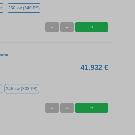
in
250 kw (340 PS)
➜
★
➦
ismo
41.932 €
n
245 kw (333 PS)
➜
★
➦