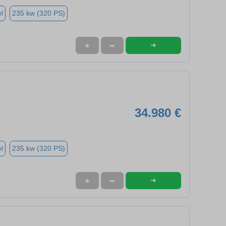
l
235 kw (320 PS)
➜
★
➦
34.980 €
l
235 kw (320 PS)
➜
★
➦