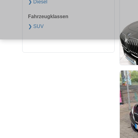
❯ Diesel
Fahrzeugklassen
❯ SUV