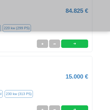
84.825 €
220 kw (299 PS)
➜
★
➦
15.000 €
l
230 kw (313 PS)
➜
★
➦