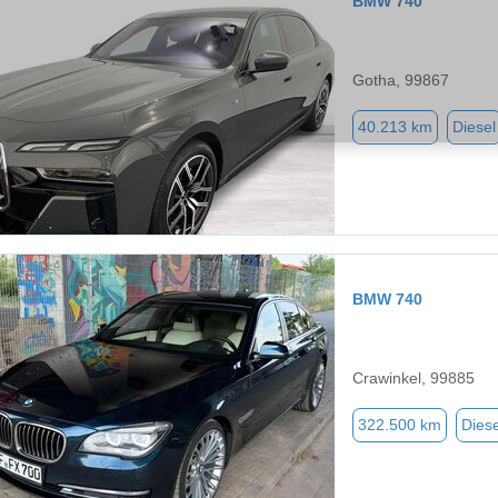
BMW 740
Gotha, 99867
40.213 km
Diesel
BMW 740
Crawinkel, 99885
322.500 km
Diese