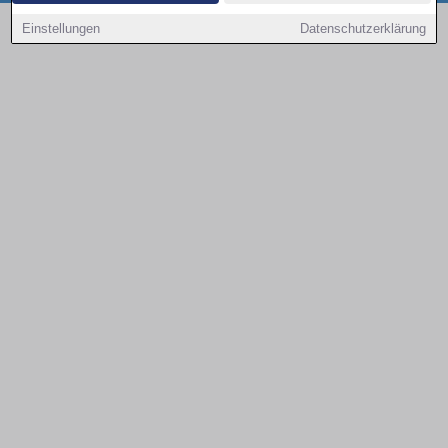
Copyright © 2000 - 2026 | 1A Infosysteme GmbH | Content by: 1a-sites-autos
Einstellungen
Datenschutzerklärung
08.08.2026