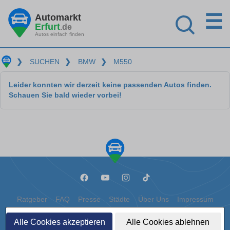
☰
Automarkt
Erfurt
.de
Autos einfach finden
❯
SUCHEN
❯
BMW
❯
M550
Leider konnten wir derzeit keine passenden Autos finden.
Schauen Sie bald wieder vorbei!
Ratgeber
FAQ
Presse
Städte
Über Uns
Impressum
Datenschutz
Cookies
Alle Cookies akzeptieren
Alle Cookies ablehnen