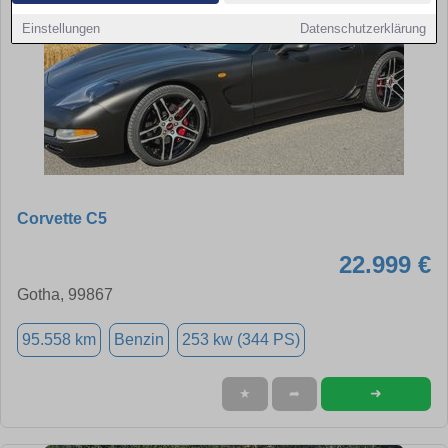
Einstellungen
Datenschutzerklärung
Corvette C5
22.999 €
Gotha, 99867
95.558 km
Benzin
253 kw (344 PS)
➜
★
➦