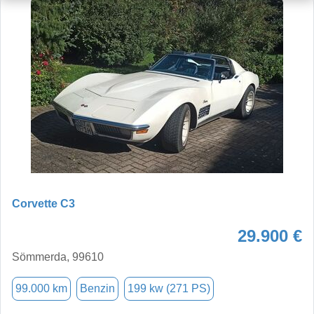
Corvette C3
29.900 €
Sömmerda, 99610
99.000 km
Benzin
199 kw (271 PS)