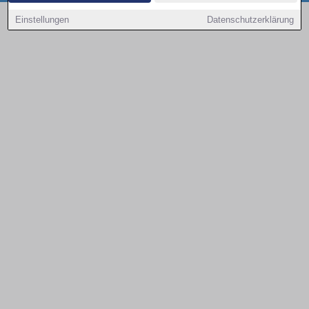
Copyright © 2000 - 2026 | 1A Infosysteme GmbH | Content by: 1a-sites-autos
Einstellungen
Datenschutzerklärung
08.08.2026