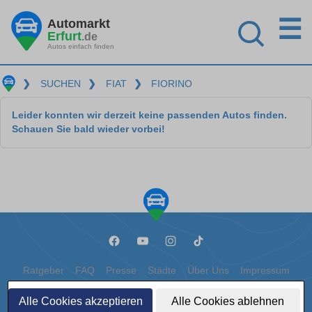
☰
Automarkt
Erfurt
.de
Autos einfach finden
❯
SUCHEN
❯
FIAT
❯
FIORINO
Leider konnten wir derzeit keine passenden Autos finden.
Schauen Sie bald wieder vorbei!
Ratgeber
FAQ
Presse
Städte
Über Uns
Impressum
Datenschutz
Cookies
Alle Cookies akzeptieren
Alle Cookies ablehnen