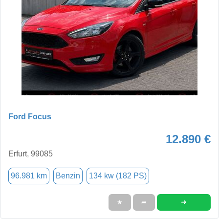
Ford Focus
12.890 €
Erfurt, 99085
96.981 km
Benzin
134 kw (182 PS)
➜
★
➦