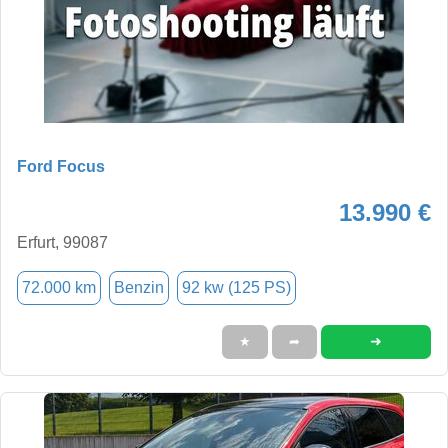
Ford Focus
13.990 €
Erfurt, 99087
72.000 km
Benzin
92 kw (125 PS)
➜
★
➦