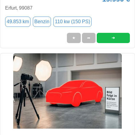
Erfurt, 99087
49.853 km
Benzin
110 kw (150 PS)
➜
★
➦