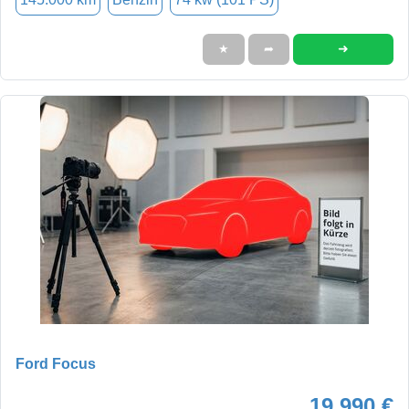
➜
★
➦
Ford Focus
19.990 €