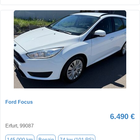
Ford Focus
6.490 €
Erfurt, 99087
145.000 km
Benzin
74 kw (101 PS)