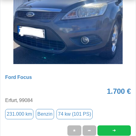
Ford Focus
1.700 €
Erfurt, 99084
231.000 km
Benzin
74 kw (101 PS)
➜
★
➦