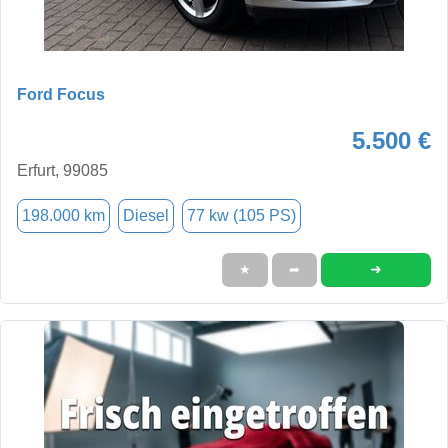
Ford Focus
5.500 €
Erfurt, 99085
198.000 km
Diesel
77 kw (105 PS)
➜
★
➦