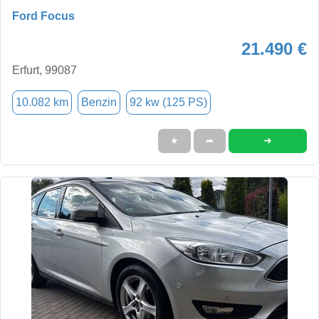
Ford Focus
21.490 €
Erfurt, 99087
10.082 km
Benzin
92 kw (125 PS)
➜
★
➦