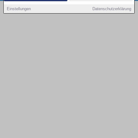
Copyright © 2000 - 2026 | 1A Infosysteme GmbH | Content by: 1a-sites-autos
Einstellungen
Datenschutzerklärung
08.08.2026