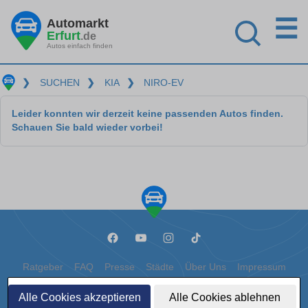
☰
Automarkt
Erfurt
.de
Autos einfach finden
❯
SUCHEN
❯
KIA
❯
NIRO-EV
Leider konnten wir derzeit keine passenden Autos finden.
Schauen Sie bald wieder vorbei!
Ratgeber
FAQ
Presse
Städte
Über Uns
Impressum
Datenschutz
Cookies
Alle Cookies akzeptieren
Alle Cookies ablehnen