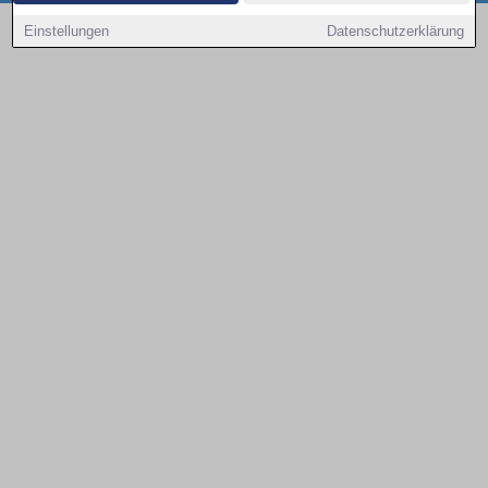
Copyright © 2000 - 2026 | 1A Infosysteme GmbH | Content by: 1a-sites-autos
Einstellungen
Datenschutzerklärung
06.08.2026