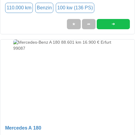
110.000 km
Benzin
100 kw (136 PS)
➜
★
➦
Mercedes A 180