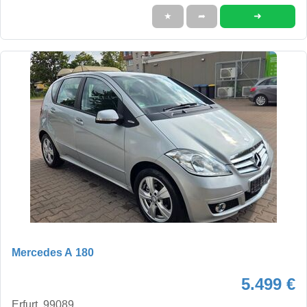
➜
★
➦
Mercedes A 180
5.499 €
Erfurt, 99089