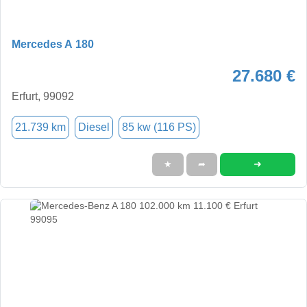
Mercedes A 180
27.680 €
Erfurt, 99092
21.739 km
Diesel
85 kw (116 PS)
➜
★
➦