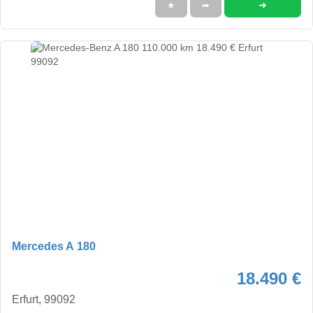
➜
★
➦
Mercedes A 180
18.490 €
Erfurt, 99092