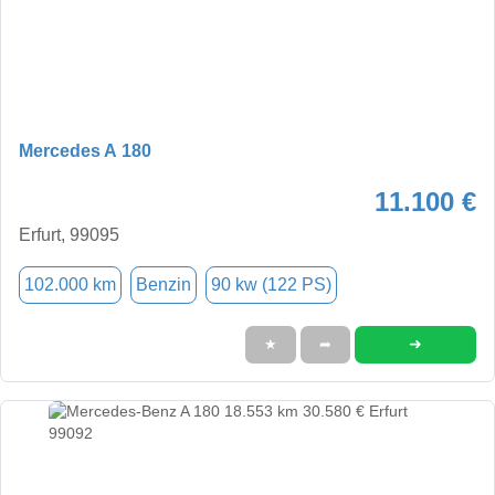
Mercedes A 180
11.100 €
Erfurt, 99095
102.000 km
Benzin
90 kw (122 PS)
➜
★
➦