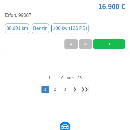
16.900 €
Erfurt, 99087
88.601 km
Benzin
100 kw (136 PS)
➜
★
➦
1 - 10 von 23
1
2
3
❯
❯❯