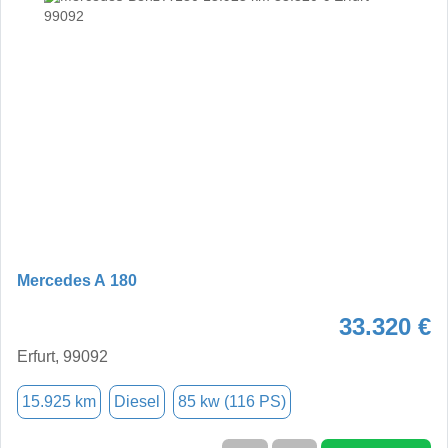
Mercedes A 180
33.320 €
Erfurt, 99092
15.925 km
Diesel
85 kw (116 PS)