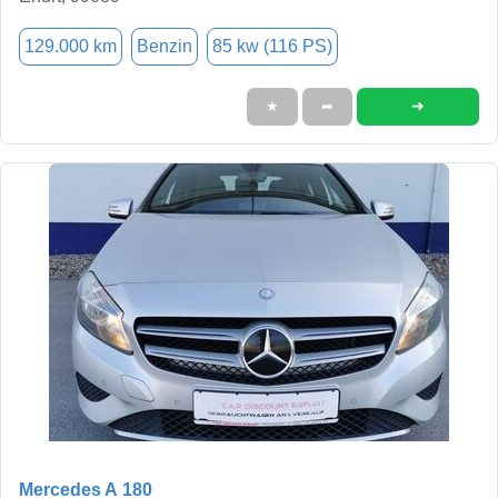
129.000 km
Benzin
85 kw (116 PS)
➜
★
➦
Mercedes A 180