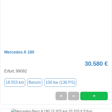
Mercedes A 180
30.580 €
Erfurt, 99092
18.553 km
Benzin
100 kw (136 PS)
➜
★
➦