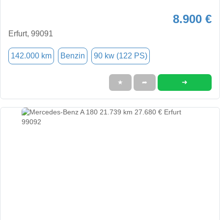
8.900 €
Erfurt, 99091
142.000 km
Benzin
90 kw (122 PS)
➜
★
➦