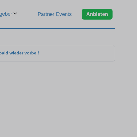
geber
Partner Events
Anbieten
bald wieder vorbei!