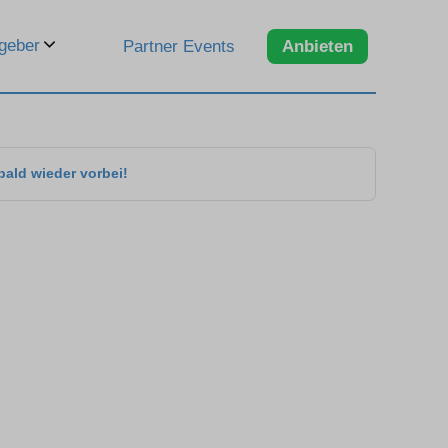
geber
Partner Events
Anbieten
bald wieder vorbei!