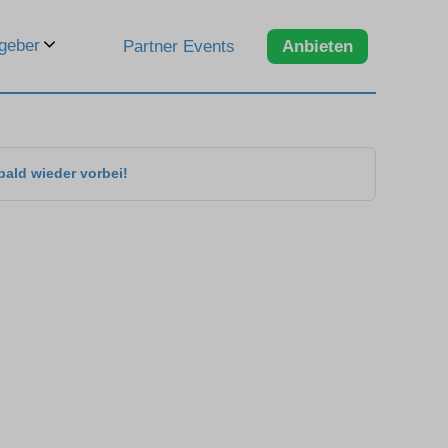
geber
Partner Events
Anbieten
bald wieder vorbei!