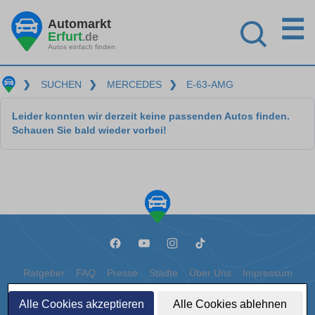
☰
Automarkt
Erfurt
.de
Autos einfach finden
❯
SUCHEN
❯
MERCEDES
❯
E-63-AMG
Leider konnten wir derzeit keine passenden Autos finden.
Schauen Sie bald wieder vorbei!
Ratgeber
FAQ
Presse
Städte
Über Uns
Impressum
Datenschutz
Cookies
Alle Cookies akzeptieren
Alle Cookies ablehnen