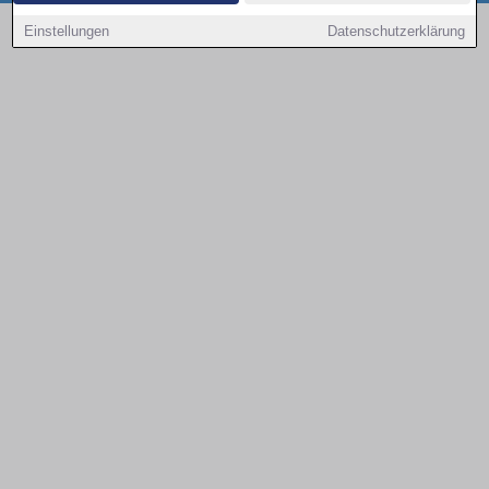
Copyright © 2000 - 2026 | 1A Infosysteme GmbH | Content by: 1a-sites-autos
Einstellungen
Datenschutzerklärung
09.08.2026