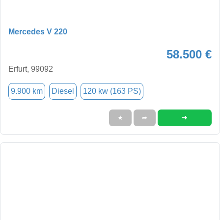
Mercedes V 220
58.500 €
Erfurt, 99092
9.900 km
Diesel
120 kw (163 PS)
➜
★
➦