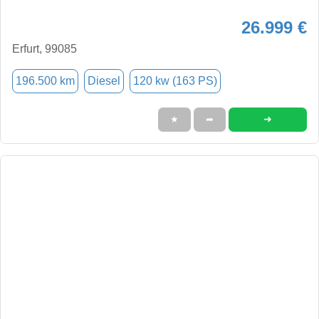
26.999 €
Erfurt, 99085
196.500 km
Diesel
120 kw (163 PS)
➜
★
➦