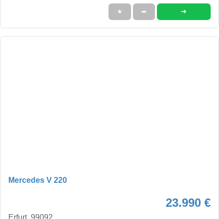
➜
★
➦
Mercedes V 220
23.990 €
Erfurt, 99092