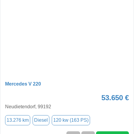
Mercedes V 220
53.650 €
Neudietendorf, 99192
13.276 km
Diesel
120 kw (163 PS)