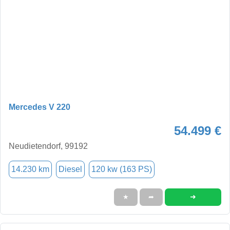
Mercedes V 220
54.499 €
Neudietendorf, 99192
14.230 km
Diesel
120 kw (163 PS)
➜
★
➦