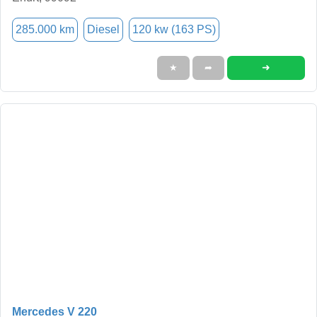
285.000 km
Diesel
120 kw (163 PS)
➜
★
➦
Mercedes V 220