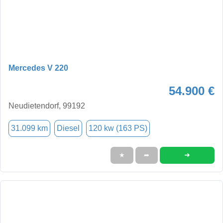
Mercedes V 220
54.900 €
Neudietendorf, 99192
31.099 km
Diesel
120 kw (163 PS)
➜
★
➦