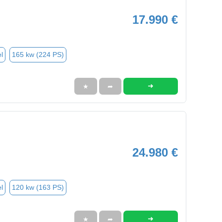
17.990 €
l
165 kw (224 PS)
➜
★
➦
24.980 €
l
120 kw (163 PS)
➜
★
➦