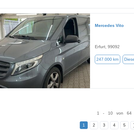
Mercedes Vito
Erfurt, 99092
247.000 km
Diese
1 - 10 von 64
1
2
3
4
5