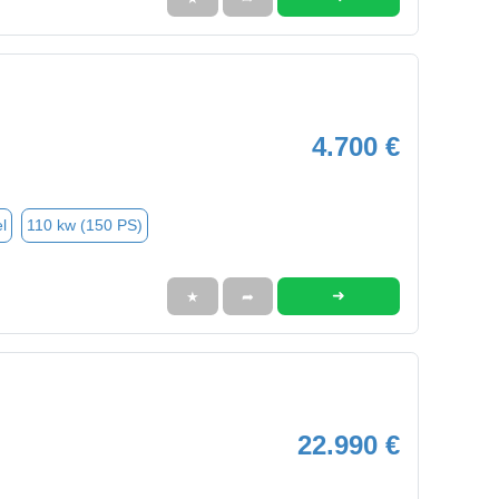
4.700 €
l
110 kw (150 PS)
➜
★
➦
22.990 €