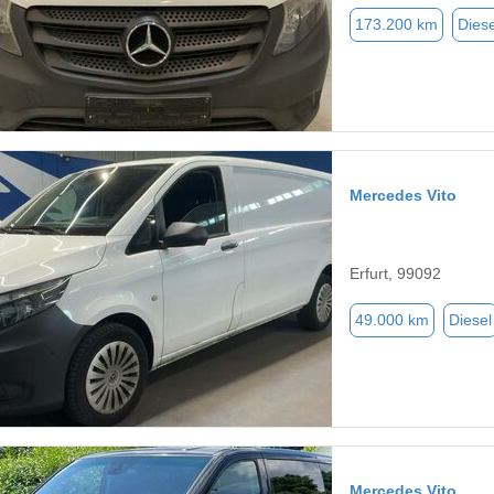
173.200 km
Diese
Mercedes Vito
Erfurt, 99092
49.000 km
Diesel
Mercedes Vito