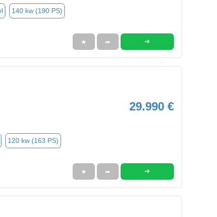
l
140 kw (190 PS)
➜
★
➦
29.990 €
120 kw (163 PS)
➜
★
➦