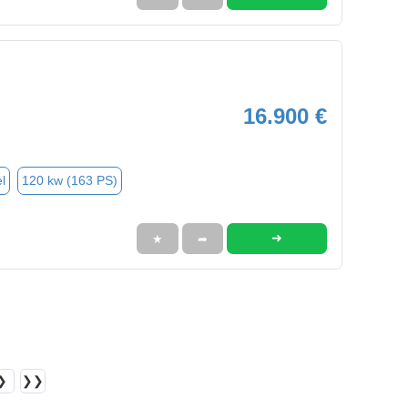
16.900 €
l
120 kw (163 PS)
➜
★
➦
❯
❯❯