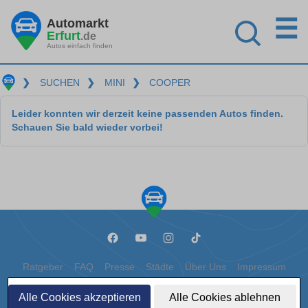
☰
Automarkt
Erfurt
.de
Autos einfach finden
❯
SUCHEN
❯
MINI
❯
COOPER
Leider konnten wir derzeit keine passenden Autos finden.
Schauen Sie bald wieder vorbei!
Ratgeber
FAQ
Presse
Städte
Über Uns
Impressum
Datenschutz
Cookies
Alle Cookies akzeptieren
Alle Cookies ablehnen