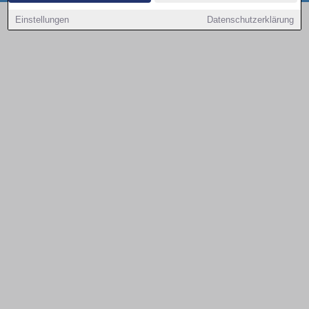
Copyright © 2000 - 2026 | 1A Infosysteme GmbH | Content by: 1a-sites-autos
Einstellungen
Datenschutzerklärung
09.08.2026