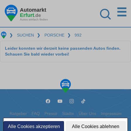
☰
Automarkt
Erfurt
.de
Autos einfach finden
❯
SUCHEN
❯
PORSCHE
❯
992
Leider konnten wir derzeit keine passenden Autos finden.
Schauen Sie bald wieder vorbei!
Ratgeber
FAQ
Presse
Städte
Über Uns
Impressum
Datenschutz
Cookies
Alle Cookies akzeptieren
Alle Cookies ablehnen