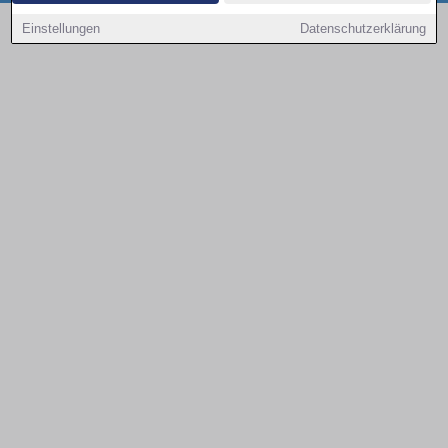
Copyright © 2000 - 2026 | 1A Infosysteme GmbH | Content by: 1a-sites-autos
Einstellungen
Datenschutzerklärung
07.08.2026