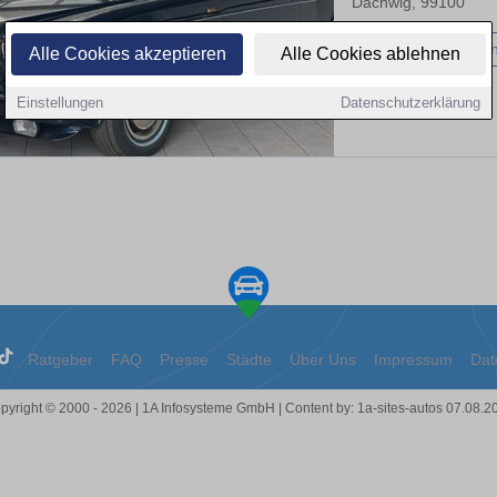
Dachwig, 99100
66.600 km
Benzi
Alle Cookies akzeptieren
Alle Cookies ablehnen
Einstellungen
Datenschutzerklärung
Ratgeber
FAQ
Presse
Städte
Über Uns
Impressum
Dat
pyright © 2000 - 2026 | 1A Infosysteme GmbH | Content by: 1a-sites-autos 07.08.2