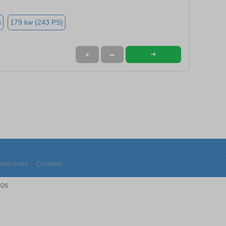
n
179 kw (243 PS)
➜
★
➦
enschutz
Cookies
026