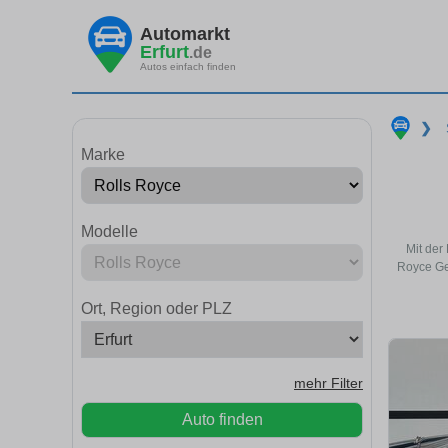
Automarkt
Erfurt
.de
Autos einfach finden
❯
Marke
Modelle
Mit der
Royce Ge
Ort, Region oder PLZ
mehr Filter
Auto finden