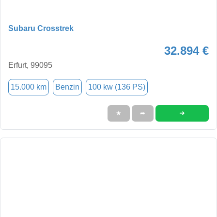
Subaru Crosstrek
32.894 €
Erfurt, 99095
15.000 km
Benzin
100 kw (136 PS)
➜
★
➦