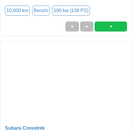
10.000 km
Benzin
100 kw (136 PS)
➜
★
➦
Subaru Crosstrek