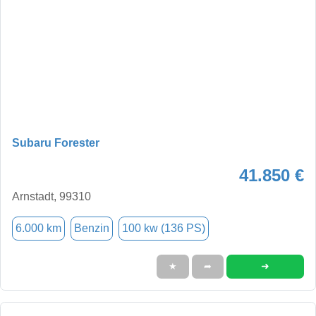
Subaru Forester
41.850 €
Arnstadt, 99310
6.000 km
Benzin
100 kw (136 PS)
➜
★
➦