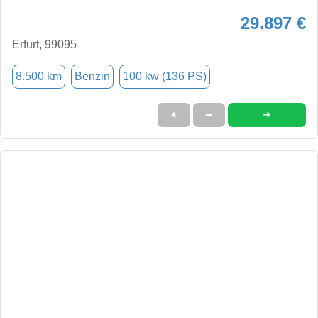
29.897 €
Erfurt, 99095
8.500 km
Benzin
100 kw (136 PS)
➜
★
➦