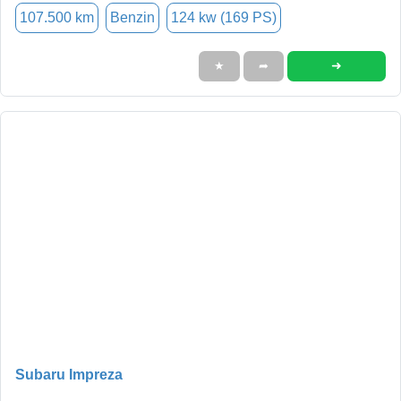
107.500 km
Benzin
124 kw (169 PS)
➜
★
➦
Subaru Impreza