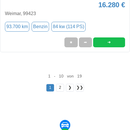
16.280 €
Weimar, 99423
93.700 km
Benzin
84 kw (114 PS)
➜
★
➦
1 - 10 von 19
1
2
❯
❯❯