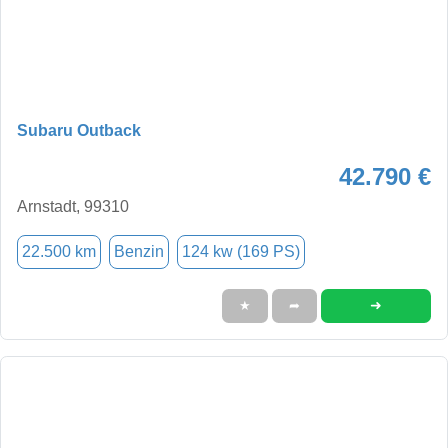
Subaru Outback
42.790 €
Arnstadt, 99310
22.500 km
Benzin
124 kw (169 PS)
➜
★
➦