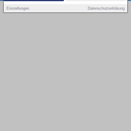
Copyright © 2000 - 2026 | 1A Infosysteme GmbH | Content by: 1a-sites-autos
Einstellungen
Datenschutzerklärung
09.08.2026