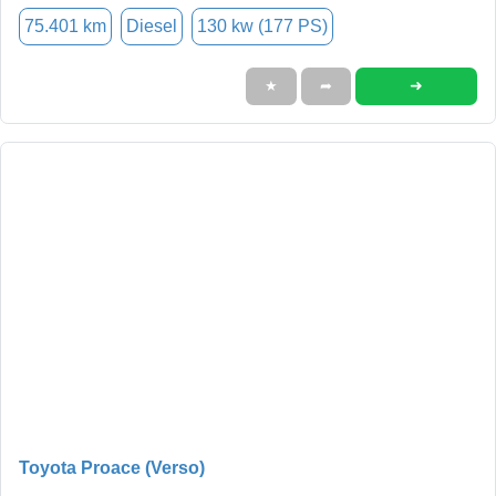
75.401 km
Diesel
130 kw (177 PS)
➜
★
➦
Toyota Proace (Verso)