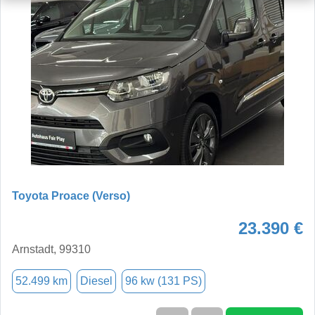
Toyota Proace (Verso)
23.390 €
Arnstadt, 99310
52.499 km
Diesel
96 kw (131 PS)