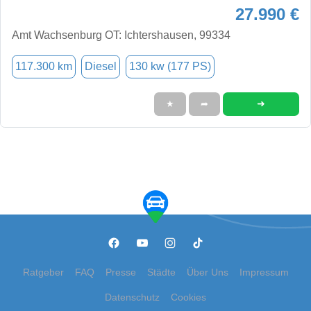
27.990 €
Amt Wachsenburg OT: Ichtershausen, 99334
117.300 km
Diesel
130 kw (177 PS)
➜
★
➦
Ratgeber
FAQ
Presse
Städte
Über Uns
Impressum
Datenschutz
Cookies