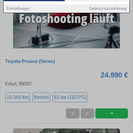
Einstellungen
Datenschutzerklärung
Toyota Proace (Verso)
24.990 €
Erfurt, 99087
15.545 km
Benzin
81 kw (110 PS)
➜
★
➦