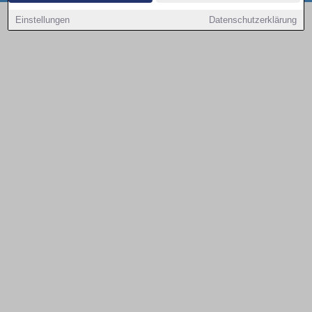
Copyright © 2000 - 2026 | 1A Infosysteme GmbH | Content by: 1a-sites-autos
Einstellungen
Datenschutzerklärung
06.08.2026