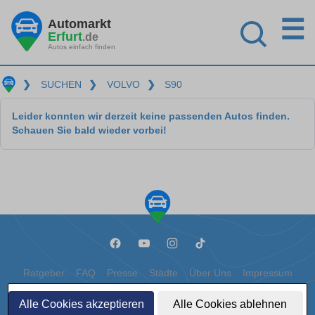
☰
Automarkt
Erfurt
.de
Autos einfach finden
❯
SUCHEN
❯
VOLVO
❯
S90
Leider konnten wir derzeit keine passenden Autos finden.
Schauen Sie bald wieder vorbei!
Ratgeber
FAQ
Presse
Städte
Über Uns
Impressum
Datenschutz
Cookies
Alle Cookies akzeptieren
Alle Cookies ablehnen