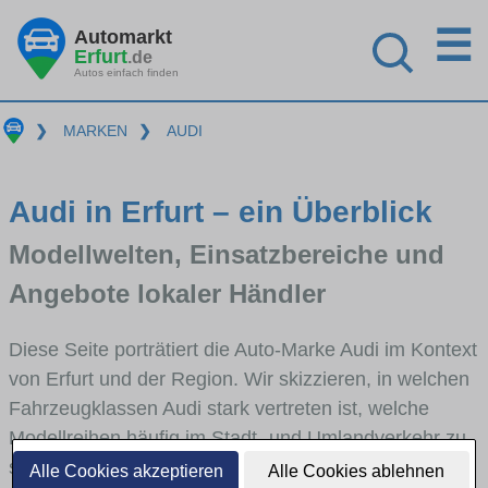
☰
Automarkt
Erfurt
.de
Autos einfach finden
❯
MARKEN
❯
AUDI
Audi in Erfurt – ein Überblick
Modellwelten, Einsatzbereiche und
Angebote lokaler Händler
Diese Seite porträtiert die Auto-Marke Audi im Kontext
von Erfurt und der Region. Wir skizzieren, in welchen
Fahrzeugklassen Audi stark vertreten ist, welche
Modellreihen häufig im Stadt- und Umlandverkehr zu
sehen sind und für welche Fahrertypen die Marke
Alle Cookies akzeptieren
Alle Cookies ablehnen