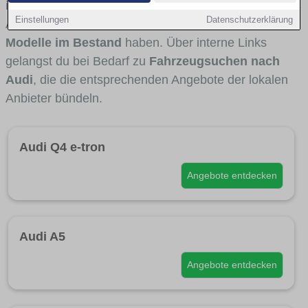
interessant ist. Viele Fahrzeuge stammen von
Einstellungen
Datenschutzerklärung
Autohäusern und Autohändlern aus Erfurt, die
Audi-
Modelle im Bestand
haben. Über interne Links
gelangst du bei Bedarf zu
Fahrzeugsuchen nach
Audi
, die die entsprechenden Angebote der lokalen
Anbieter bündeln.
Audi Q4 e-tron
Angebote entdecken
Audi A5
Angebote entdecken