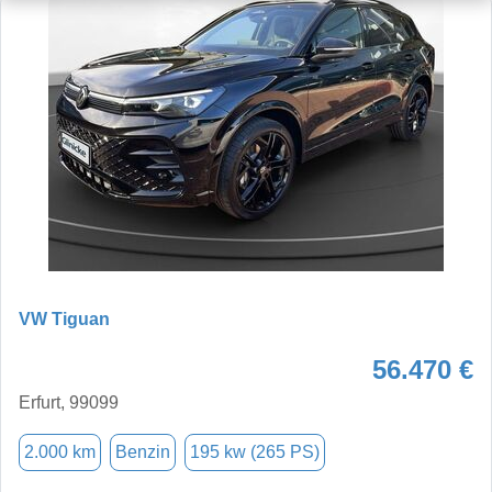
VW Tiguan
56.470 €
Erfurt, 99099
2.000 km
Benzin
195 kw (265 PS)