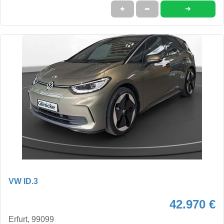
➜
★
➦
VW ID.3
42.970 €
Erfurt, 99099