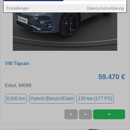
Einstellungen
Datenschutzerklärung
VW Tiguan
59.470 €
Erfurt, 99099
8.000 km
Hybrid (Benzin/Elekt
130 kw (177 PS)
➜
★
➦