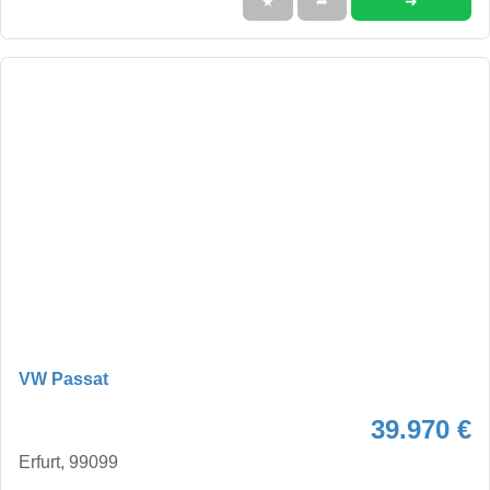
➜
★
➦
VW Passat
39.970 €
Erfurt, 99099