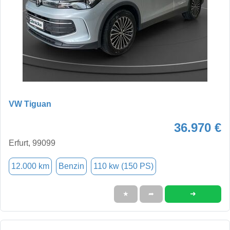
VW Tiguan
36.970 €
Erfurt, 99099
12.000 km
Benzin
110 kw (150 PS)
➜
★
➦