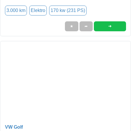
3.000 km
Elektro
170 kw (231 PS)
➜
★
➦
VW Golf