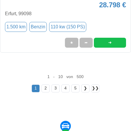
28.798 €
Erfurt, 99098
1.500 km
Benzin
110 kw (150 PS)
➜
★
➦
1 - 10 von 500
1
2
3
4
5
❯
❯❯