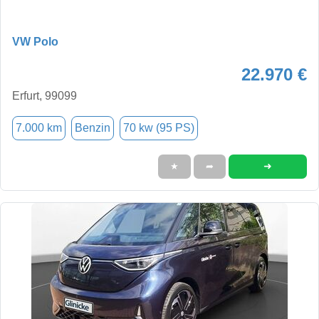
VW Polo
22.970 €
Erfurt, 99099
7.000 km
Benzin
70 kw (95 PS)
➜
★
➦