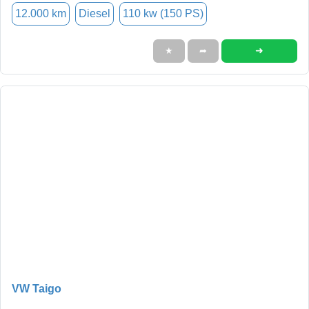
12.000 km
Diesel
110 kw (150 PS)
➜
★
➦
VW Taigo