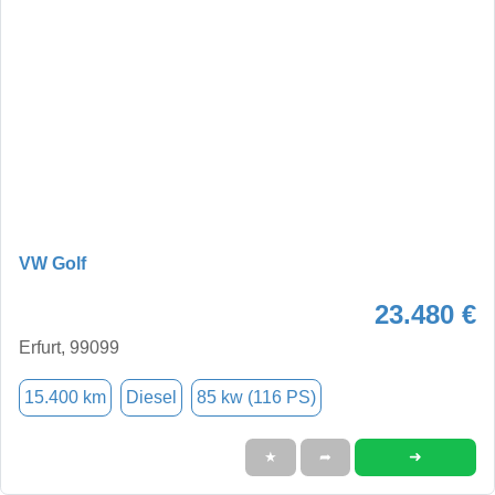
VW Golf
23.480 €
Erfurt, 99099
15.400 km
Diesel
85 kw (116 PS)
➜
★
➦