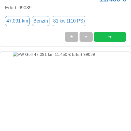
Erfurt, 99089
47.091 km
Benzin
81 kw (110 PS)
➜
★
➦