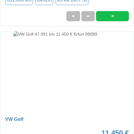
➜
★
➦
VW Golf
11.450 €