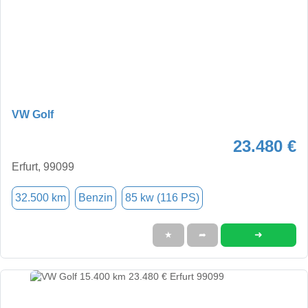
VW Golf
23.480 €
Erfurt, 99099
32.500 km
Benzin
85 kw (116 PS)
➜
★
➦