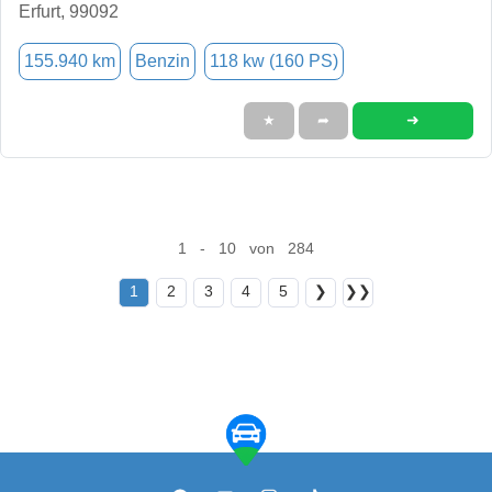
Erfurt, 99092
155.940 km
Benzin
118 kw (160 PS)
➜
★
➦
1 - 10 von 284
1
2
3
4
5
❯
❯❯