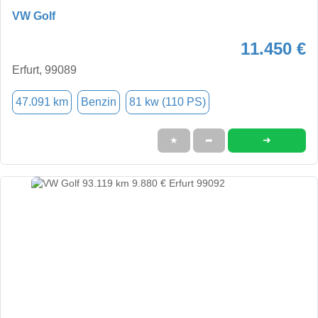
VW Golf
11.450 €
Erfurt, 99089
47.091 km
Benzin
81 kw (110 PS)
➜
★
➦