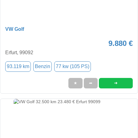
VW Golf
9.880 €
Erfurt, 99092
93.119 km
Benzin
77 kw (105 PS)
➜
★
➦