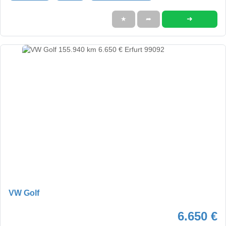
➜
★
➦
VW Golf
6.650 €