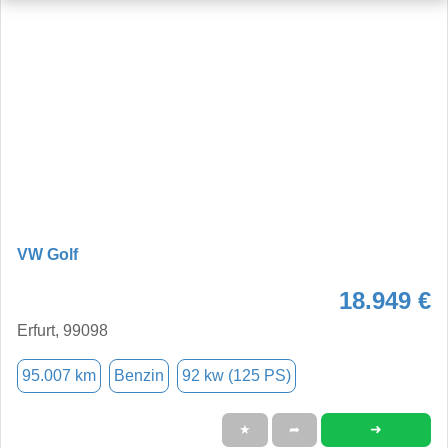
VW Golf
18.949 €
Erfurt, 99098
95.007 km
Benzin
92 kw (125 PS)
➜
★
➦