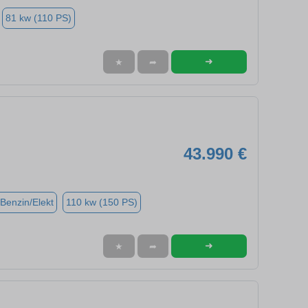
81 kw (110 PS)
➜
★
➦
43.990 €
(Benzin/Elekt
110 kw (150 PS)
➜
★
➦