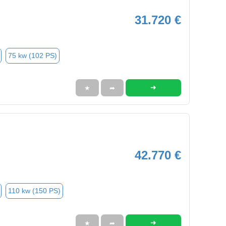
31.720 €
75 kw (102 PS)
➜
★
➦
42.770 €
110 kw (150 PS)
➜
★
➦