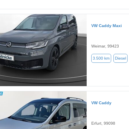
VW Caddy Maxi
Weimar, 99423
3.500 km
Diesel
VW Caddy
Erfurt, 99098