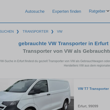
Ratgeber
Autosuche
Experten finden
SUCHEN
❯
TRANSPORTER
❯
VW
gebrauchte VW Transporter in Erfur
Transporter von VW als Gebrauch
 VW-Suche in Erfurt findest du gezielt Transporter von VW als Gebrauchtwagen ode
Herstellers VW aus dem regionale
VW T7 Transporter
Erfurt, 99099