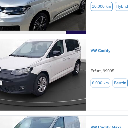
10.000 km
Hybrid
VW Caddy
Erfurt, 99095
6.000 km
Benzin
VW Caddy Maxi