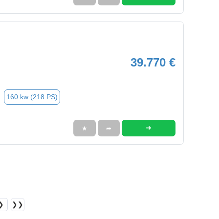
39.770 €
160 kw (218 PS)
➜
★
➦
❯
❯❯