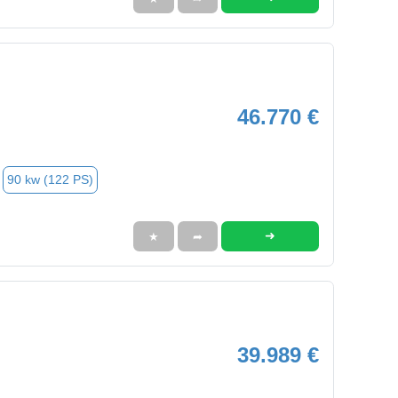
46.770 €
90 kw (122 PS)
➜
★
➦
39.989 €