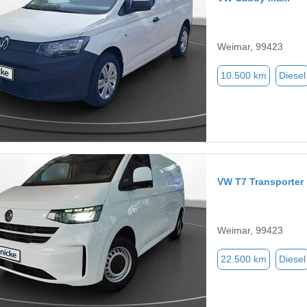
Weimar, 99423
10.500 km
Diesel
VW T7 Transporter
Weimar, 99423
22.500 km
Diesel