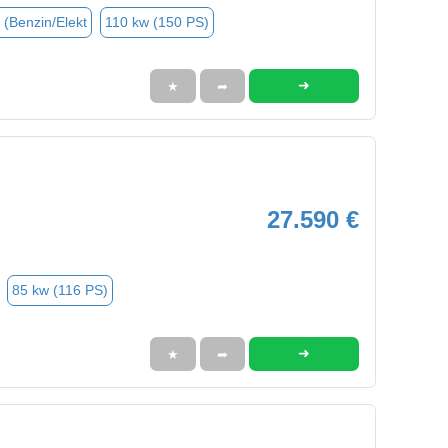
 (Benzin/Elekt
110 kw (150 PS)
➜
★
➦
27.590 €
85 kw (116 PS)
➜
★
➦