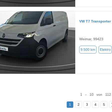
VW T7 Transporter
Weimar, 99423
9.500 km
Elektro
1 - 10 von 112
1
2
3
4
5