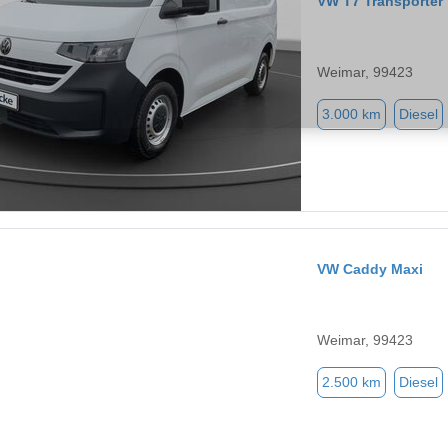
VW T7 Transporter
Weimar, 99423
3.000 km
Diesel
VW Caddy Maxi
Weimar, 99423
2.500 km
Diesel