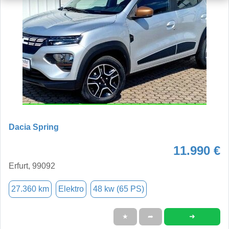
Dacia Spring
11.990 €
Erfurt, 99092
27.360 km
Elektro
48 kw (65 PS)
➜
★
➦