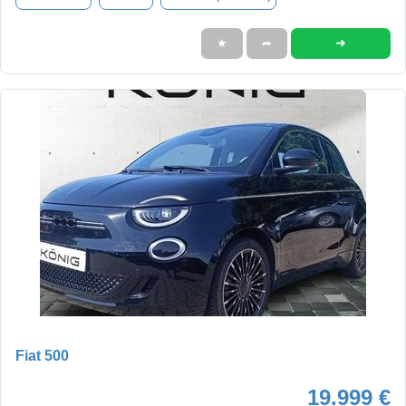
➜
★
➦
Fiat 500
19.999 €