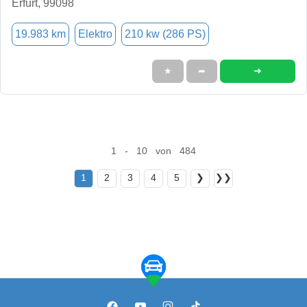
Erfurt, 99098
19.983 km
Elektro
210 kw (286 PS)
➜
★
➦
1 - 10 von 484
1
2
3
4
5
❯
❯❯