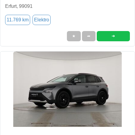
Erfurt, 99091
11.769 km
Elektro
➜
★
➦