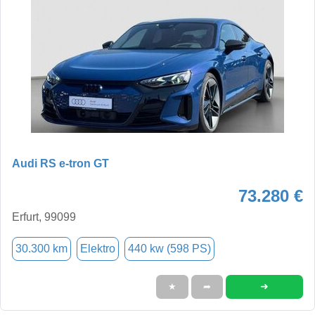
Audi RS e-tron GT
73.280 €
Erfurt, 99099
30.300 km
Elektro
440 kw (598 PS)
➜
★
➦