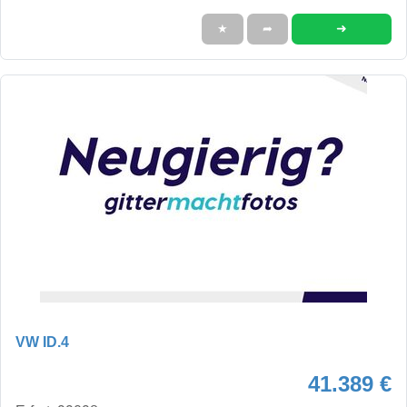
➜
★
➦
VW ID.4
41.389 €