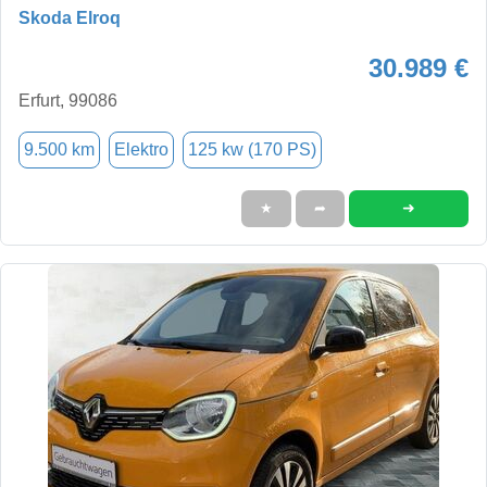
Skoda Elroq
30.989 €
Erfurt, 99086
9.500 km
Elektro
125 kw (170 PS)
➜
★
➦