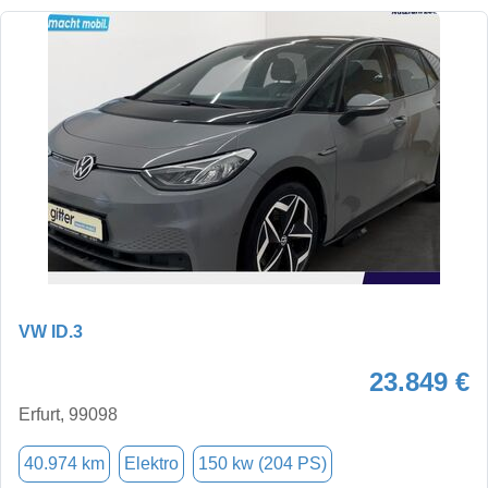
VW ID.3
23.849 €
Erfurt, 99098
40.974 km
Elektro
150 kw (204 PS)