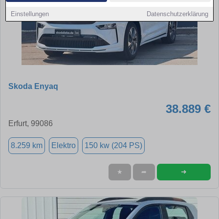
Einstellungen
Datenschutzerklärung
Skoda Enyaq
38.889 €
Erfurt, 99086
8.259 km
Elektro
150 kw (204 PS)
➜
★
➦