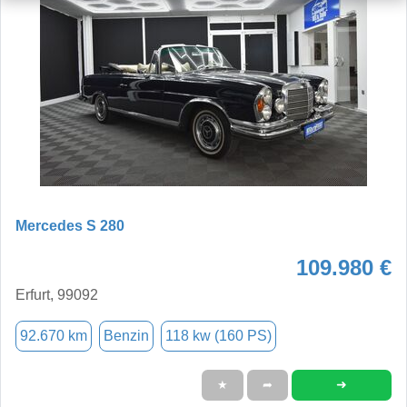
Mercedes S 280
109.980 €
Erfurt, 99092
92.670 km
Benzin
118 kw (160 PS)
➜
★
➦