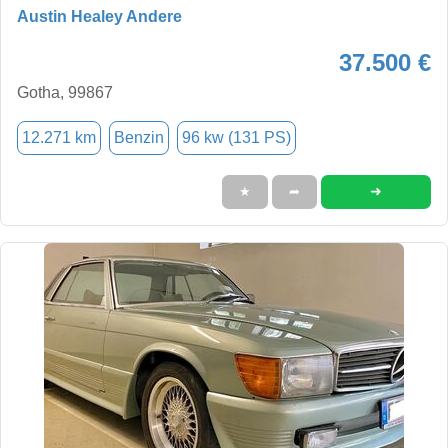
Austin Healey Andere
37.500 €
Gotha, 99867
12.271 km
Benzin
96 kw (131 PS)
➜
★
➦