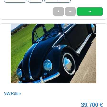
➜
★
➦
VW Käfer
39.700 €