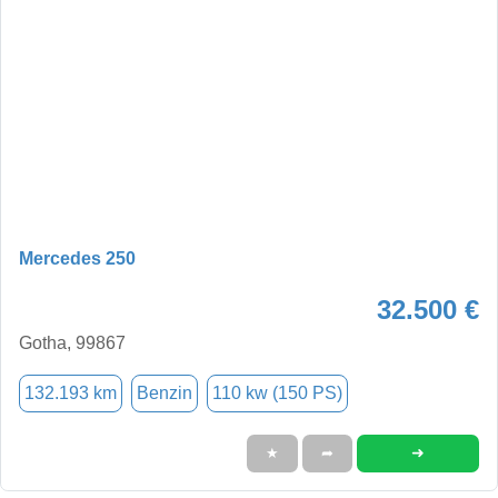
Mercedes 250
32.500 €
Gotha, 99867
132.193 km
Benzin
110 kw (150 PS)
➜
★
➦