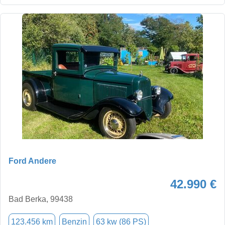
Ford Andere
42.990 €
Bad Berka, 99438
123.456 km
Benzin
63 kw (86 PS)