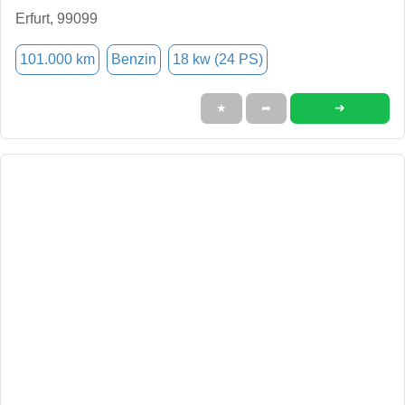
Erfurt, 99099
101.000 km
Benzin
18 kw (24 PS)
➜
★
➦