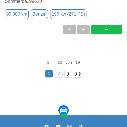
Sömmerda, 99610
99.000 km
Benzin
199 kw (271 PS)
➜
★
➦
1 - 10 von 19
1
2
❯
❯❯