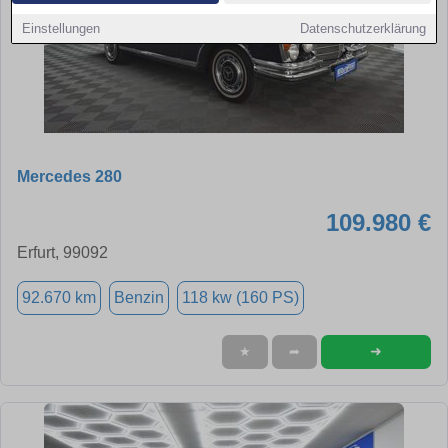
Einstellungen
Datenschutzerklärung
Mercedes 280
109.980 €
Erfurt, 99092
92.670 km
Benzin
118 kw (160 PS)
➜
★
➦