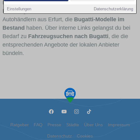
Fahrertypen die Marke interessant ist. Viele
Einstellungen
Datenschutzerklärung
Fahrzeuge stammen von Autohäusern und
Autohändlern aus Erfurt, die
Bugatti-Modelle im
Bestand
haben. Über interne Links gelangst du bei
Bedarf zu
Fahrzeugsuchen nach Bugatti
, die die
entsprechenden Angebote der lokalen Anbieter
bündeln.
Ratgeber
FAQ
Presse
Städte
Über Uns
Impressum
Datenschutz
Cookies