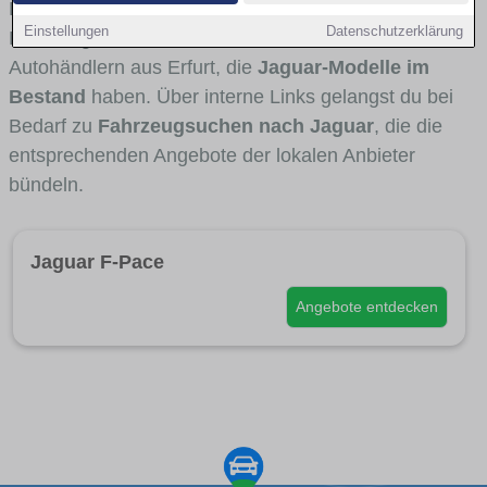
Fahrertypen die Marke interessant ist. Viele
Einstellungen
Datenschutzerklärung
Fahrzeuge stammen von Autohäusern und
Autohändlern aus Erfurt, die
Jaguar-Modelle im
Bestand
haben. Über interne Links gelangst du bei
Bedarf zu
Fahrzeugsuchen nach Jaguar
, die die
entsprechenden Angebote der lokalen Anbieter
bündeln.
Jaguar F-Pace
Angebote entdecken