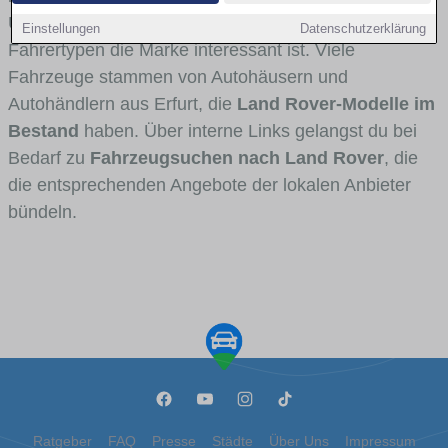
Umlandverkehr zu sehen sind und für welche
Einstellungen
Datenschutzerklärung
Fahrertypen die Marke interessant ist. Viele
Fahrzeuge stammen von Autohäusern und
Autohändlern aus Erfurt, die
Land Rover-Modelle im
Bestand
haben. Über interne Links gelangst du bei
Bedarf zu
Fahrzeugsuchen nach Land Rover
, die
die entsprechenden Angebote der lokalen Anbieter
bündeln.
Ratgeber
FAQ
Presse
Städte
Über Uns
Impressum