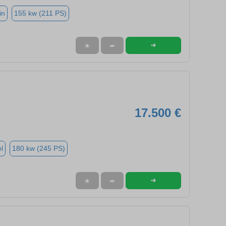
in
155 kw (211 PS)
➜
★
➦
17.500 €
l
180 kw (245 PS)
➜
★
➦