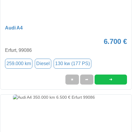
Audi A4
6.700 €
Erfurt, 99086
259.000 km
Diesel
130 kw (177 PS)
➜
★
➦