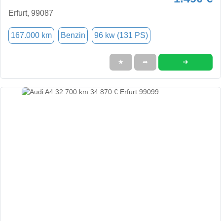
Erfurt, 99087
167.000 km
Benzin
96 kw (131 PS)
➜
★
➦