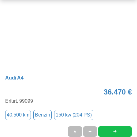
Audi A4
36.470 €
Erfurt, 99099
40.500 km
Benzin
150 kw (204 PS)
➜
★
➦