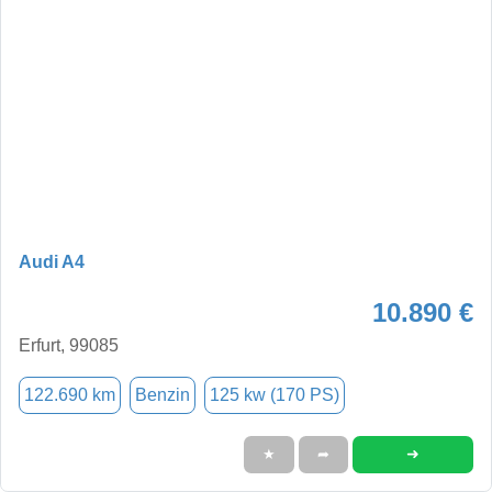
Audi A4
10.890 €
Erfurt, 99085
122.690 km
Benzin
125 kw (170 PS)
➜
★
➦