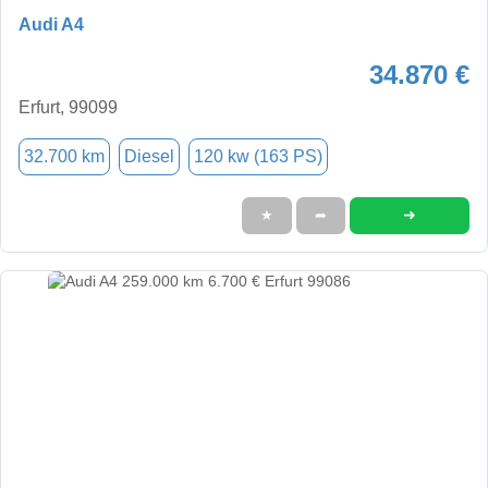
Audi A4
34.870 €
Erfurt, 99099
32.700 km
Diesel
120 kw (163 PS)
➜
★
➦