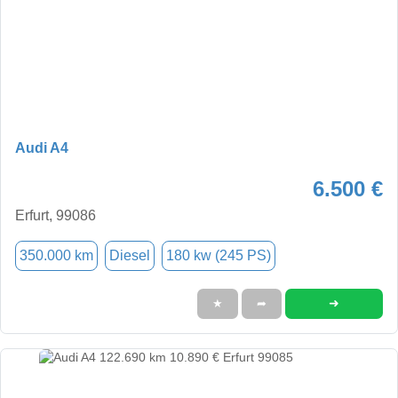
Audi A4
6.500 €
Erfurt, 99086
350.000 km
Diesel
180 kw (245 PS)
➜
★
➦