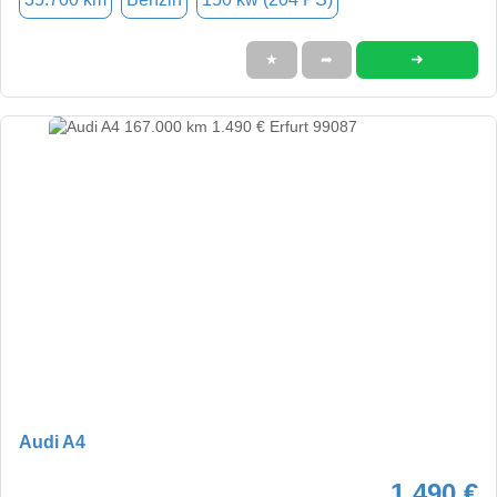
➜
★
➦
Audi A4
1.490 €