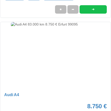
➜
★
➦
Audi A4
8.750 €