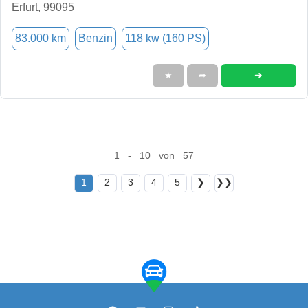
Erfurt, 99095
83.000 km
Benzin
118 kw (160 PS)
➜
★
➦
1 - 10 von 57
1
2
3
4
5
❯
❯❯