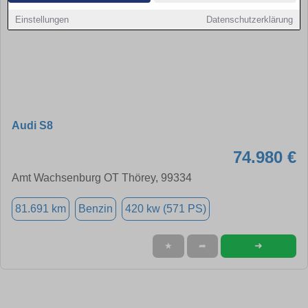
Einstellungen
Datenschutzerklärung
Audi S8
74.980 €
Amt Wachsenburg OT Thörey, 99334
81.691 km
Benzin
420 kw (571 PS)
➜
★
➦