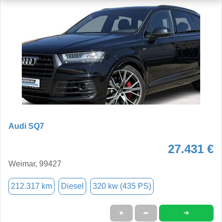
Audi SQ7
27.431 €
Weimar, 99427
212.317 km
Diesel
320 kw (435 PS)
➜
★
➦