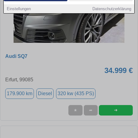
Einstellungen
Datenschutzerklärung
Audi SQ7
34.999 €
Erfurt, 99085
179.900 km
Diesel
320 kw (435 PS)
➜
★
➦