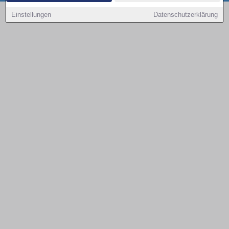
Copyright © 2000 - 2026 | 1A Infosysteme GmbH | Content by: 1a-sites-autos
Einstellungen
Datenschutzerklärung
08.08.2026