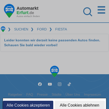
☰
Automarkt
Erfurt
.de
Autos einfach finden
❯
SUCHEN
❯
FORD
❯
FIESTA
Leider konnten wir derzeit keine passenden Autos finden.
Schauen Sie bald wieder vorbei!
Ratgeber
FAQ
Presse
Städte
Über Uns
Impressum
Datenschutz
Cookies
Alle Cookies akzeptieren
Alle Cookies ablehnen