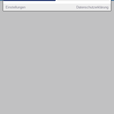
Copyright © 2000 - 2026 | 1A Infosysteme GmbH | Content by: 1a-sites-autos
Einstellungen
Datenschutzerklärung
06.08.2026