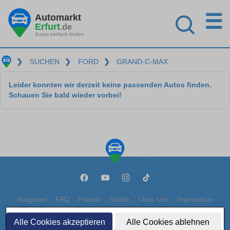
☰
Automarkt
Erfurt
.de
Autos einfach finden
❯
SUCHEN
❯
FORD
❯
GRAND-C-MAX
Leider konnten wir derzeit keine passenden Autos finden.
Schauen Sie bald wieder vorbei!
Ratgeber
FAQ
Presse
Städte
Über Uns
Impressum
Datenschutz
Cookies
Alle Cookies akzeptieren
Alle Cookies ablehnen