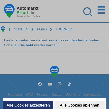
☰
Automarkt
Erfurt
.de
Autos einfach finden
❯
SUCHEN
❯
FORD
❯
TOURNEO
Leider konnten wir derzeit keine passenden Autos finden.
Schauen Sie bald wieder vorbei!
Ratgeber
FAQ
Presse
Städte
Über Uns
Impressum
Datenschutz
Cookies
Alle Cookies akzeptieren
Alle Cookies ablehnen