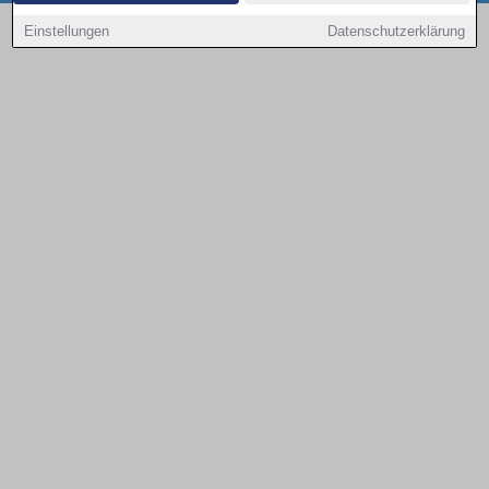
Copyright © 2000 - 2026 | 1A Infosysteme GmbH | Content by: 1a-sites-autos
Einstellungen
Datenschutzerklärung
08.08.2026