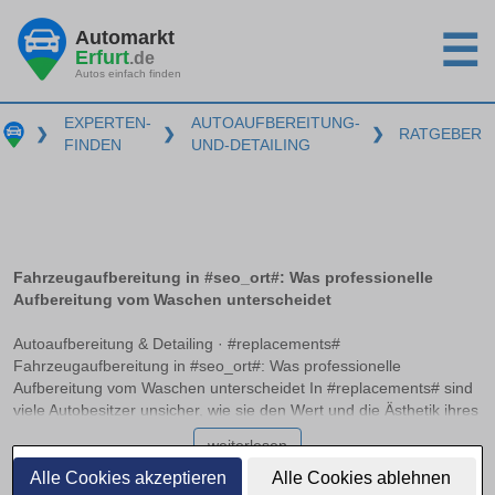
Automarkt
☰
Erfurt
.de
Autos einfach finden
EXPERTEN-
AUTOAUFBEREITUNG-
❯
❯
❯
RATGEBER
FINDEN
UND-DETAILING
Fahrzeugaufbereitung in #seo_ort#: Was professionelle
Aufbereitung vom Waschen unterscheidet
Autoaufbereitung & Detailing · #replacements#
Fahrzeugaufbereitung in #seo_ort#: Was professionelle
Aufbereitung vom Waschen unterscheidet In #replacements# sind
viele Autobesitzer unsicher, wie sie den Wert und die Ästhetik ihres
Fahrzeugs langfristig erhalten können. Während eine normale
weiterlesen
Autowäsche Schmutz entfernt, bietet die professionelle
Fahrzeugaufbereitung weit mehr: Sie umfasst detailreiche Innen-
Alle Cookies akzeptieren
Alle Cookies ablehnen