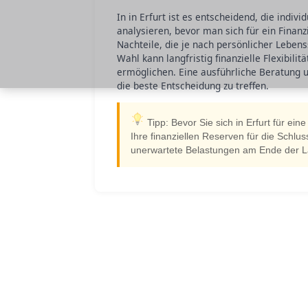
In in Erfurt ist es entscheidend, die indiv
analysieren, bevor man sich für ein Finan
Nachteile, die je nach persönlicher Lebens
Wahl kann langfristig finanzielle Flexibil
ermöglichen. Eine ausführliche Beratung u
die beste Entscheidung zu treffen.
Tipp: Bevor Sie sich in Erfurt für ei
Ihre finanziellen Reserven für die Schlu
unerwartete Belastungen am Ende der La