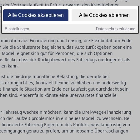
 der Vertragslaufzeit in Erfurt erwartet den Kreditnehmer
nannten Ballon. Diese Finanzierungsform eignet sich vor allem
Alle Cookies akzeptieren
Alle Cookies ablehnen
nmalbetrag am Laufzeitende planen können. Das Risiko besteht
 große Summe aufbringen muss, die in vielen Fällen finanziert
Einstellungen
Datenschutzerklärung
ombination aus Finanzierung und
, die Flexibilität am Ende
Leasing
en Sie die Schlussrate begleichen, das Auto zurückgeben oder eine
 Modell eignet sich gut für Personen, die sich Optionen
s Risiko, dass der Rückgabewert des Fahrzeugs niedriger ist als
hen kann.
 ist die niedrige monatliche Belastung, die gerade bei
s ermöglicht es, finanziell flexibel zu bleiben und anderweitig
e finanzielle Situation am Ende der Laufzeit gut durchdacht sein,
hen sind. Andernfalls könnte eine unerwartete finanzielle
ihr Fahrzeug wechseln möchten, kann die Drei-Wege-Finanzierung
nach der Laufzeit problemlos in ein neues Modell zu wechseln. Bei
 finanzierte Fahrzeug Eigentum des Käufers, was langfristig von
ragsbedingungen genau zu prüfen, um unliebsame Überraschungen