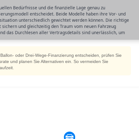
iduellen Bedürfnisse und die finanzielle Lage genau zu
zierungsmodell entscheidet. Beide Modelle haben ihre Vor- und
situation unterschiedlich gewichtet werden können. Die richtige
ität sichern und gleichzeitig den Traum vom neuen Fahrzeug
nd das Durchlesen aller Vertragsdetails sind unerlässlich, um
ne Ballon- oder Drei-Wege-Finanzierung entscheiden, prüfen Sie
ssrate und planen Sie Alternativen ein. So vermeiden Sie
ufzeit.