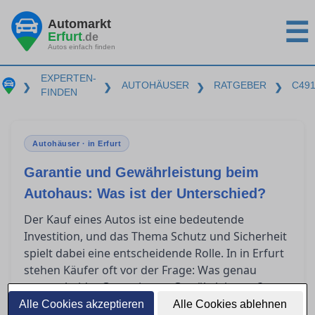
Automarkt
☰
Erfurt
.de
Autos einfach finden
EXPERTEN-
AUTOHÄUSER
RATGEBER
C49
❯
❯
❯
❯
FINDEN
Autohäuser · in Erfurt
Garantie und Gewährleistung beim
Autohaus: Was ist der Unterschied?
Der Kauf eines Autos ist eine bedeutende
Investition, und das Thema Schutz und Sicherheit
spielt dabei eine entscheidende Rolle. In in Erfurt
stehen Käufer oft vor der Frage: Was genau
unterscheidet Garantie von Gewährleistung?
Dieser Artikel bietet klare Orientierung, indem er
Alle Cookies akzeptieren
Alle Cookies ablehnen