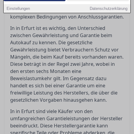
die gesetzlichen und vertraglichen Regelungen
Einstellungen
beleuchtet, sowie die Fallstricke in den oft
Datenschutzerklärung
komplexen Bedingungen von Anschlussgarantien.
In in Erfurt ist es wichtig, den Unterschied
zwischen Gewährleistung und Garantie beim
Autokauf zu kennen. Die gesetzliche
Gewährleistung bietet Verbrauchern Schutz vor
Mängeln, die beim Kauf bereits vorhanden waren.
Diese beträgt in der Regel zwei Jahre, wobei in
den ersten sechs Monaten eine
Beweislastumkehr gilt. Im Gegensatz dazu
handelt es sich bei einer Garantie um eine
freiwillige Leistung des Herstellers, die über die
gesetzlichen Vorgaben hinausgehen kann.
In in Erfurt sind viele Käufer von den
umfangreichen Garantieleistungen der Hersteller
beeindruckt. Diese Herstellergarantie kann
spezifische Teile oder Probleme abdecken, die