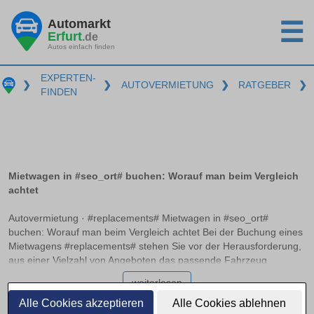
Automarkt
☰
Erfurt
.de
Autos einfach finden
EXPERTEN-
❯
❯
AUTOVERMIETUNG
❯
RATGEBER
❯
FINDEN
Mietwagen in #seo_ort# buchen: Worauf man beim Vergleich
achtet
Autovermietung · #replacements# Mietwagen in #seo_ort#
buchen: Worauf man beim Vergleich achtet Bei der Buchung eines
Mietwagens #replacements# stehen Sie vor der Herausforderung,
aus einer Vielzahl von Angeboten das passende Fahrzeug
auszuwählen. Neben unterschiedlichen Preisen und
weiterlesen
Fahrzeugmodellen gibt es zahlreiche Aspekte wie die
Vollkaskoversicherung ohne Selbstbeteiligung und mögliche
Alle Cookies akzeptieren
Alle Cookies ablehnen