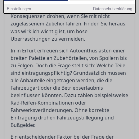
eingetragen werden müssen, was ABE und
Teilegutachten bedeuten und welche
Einstellungen
Datenschutzerklärung
Konsequenzen drohen, wenn Sie mit nicht
zugelassenem
fahren. Finden Sie heraus,
Zubehör
was wirklich wichtig ist, um böse
Überraschungen zu vermeiden.
In in Erfurt erfreuen sich Autoenthusiasten einer
breiten Palette an Zubehörteilen, von Spoilern bis
zu Felgen. Doch die Frage stellt sich: Welche Teile
sind eintragungspflichtig? Grundsätzlich müssen
alle Anbauteile eingetragen werden, die die
Fahrzeugart oder die Betriebserlaubnis
beeinflussen könnten. Dazu zählen beispielsweise
Rad-Reifen-Kombinationen oder
Fahrwerksveränderungen. Ohne korrekte
Eintragung drohen Fahrzeugstilllegung und
Bußgelder.
Ein entscheidender Faktor bei der Frage der