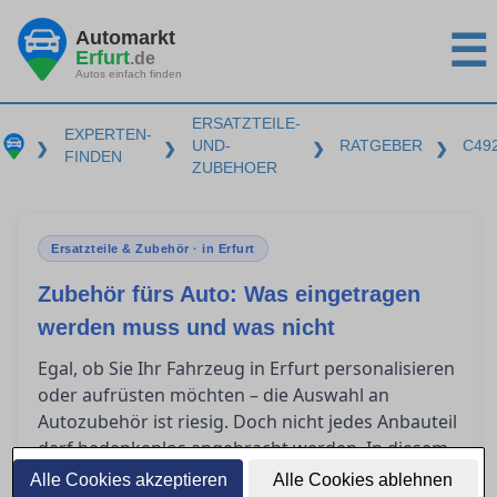
Automarkt
☰
Erfurt
.de
Autos einfach finden
ERSATZTEILE-
EXPERTEN-
UND-
RATGEBER
C49
❯
❯
❯
❯
FINDEN
ZUBEHOER
Ersatzteile & Zubehör · in Erfurt
Zubehör fürs Auto: Was eingetragen
werden muss und was nicht
Egal, ob Sie Ihr Fahrzeug in Erfurt personalisieren
oder aufrüsten möchten – die Auswahl an
Autozubehör ist riesig. Doch nicht jedes Anbauteil
darf bedenkenlos angebracht werden. In diesem
Ratgeber klären wir, welche Zubehörteile
Alle Cookies akzeptieren
Alle Cookies ablehnen