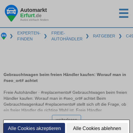
Automarkt
☰
Erfurt
.de
Autos einfach finden
EXPERTEN-
FREIE-
❯
❯
❯
RATGEBER
❯
C4
FINDEN
AUTOHÄNDLER
Gebrauchtwagen beim freien Händler kaufen: Worauf man in
#seo_ort# achtet
Freie Autohändler · #replacements# Gebrauchtwagen beim freien
Händler kaufen: Worauf man in #seo_ort# achtet Beim
Gebrauchtwagenkauf #replacements# stellt sich oft die Frage, ob
ein freier Händler die richtige Wahl ist. Freie Händler
unterscheiden sich von traditionellen Autohäusern, da sie meist
weiterlesen
flexibler in Preisgestaltung und Fahrzeugangebot sind. Doch
Käufer müssen ihre Rechte kennen und die Fahrzeughistorie
Alle Cookies akzeptieren
Alle Cookies ablehnen