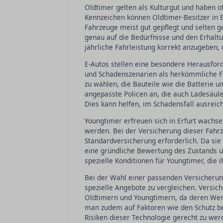
Oldtimer gelten als Kulturgut und haben of
Kennzeichen können Oldtimer-Besitzer in E
Fahrzeuge meist gut gepflegt und selten g
genau auf die Bedürfnisse und den Erhaltun
jährliche Fahrleistung korrekt anzugeben
E-Autos stellen eine besondere Herausford
und Schadenszenarien als herkömmliche Fah
zu wählen, die Bauteile wie die Batterie u
angepasste Policen an, die auch Ladesäule
Dies kann helfen, im Schadensfall ausreich
Youngtimer erfreuen sich in Erfurt wachsen
werden. Bei der Versicherung dieser Fahr
Standardversicherung erforderlich. Da sie 
eine gründliche Bewertung des Zustands un
spezielle Konditionen für Youngtimer, die 
Bei der Wahl einer passenden Versicherung
spezielle Angebote zu vergleichen. Versic
Oldtimern und Youngtimern, da deren Wert
man zudem auf Faktoren wie den Schutz be
Risiken dieser Technologie gerecht zu werde