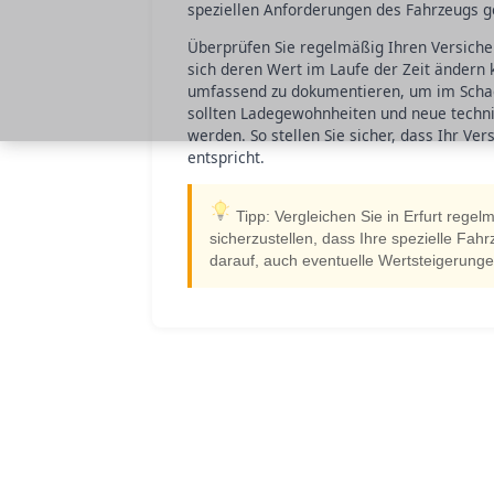
speziellen Anforderungen des Fahrzeugs g
Überprüfen Sie regelmäßig Ihren Versiche
sich deren Wert im Laufe der Zeit ändern k
umfassend zu dokumentieren, um im Schad
sollten Ladegewohnheiten und neue techni
werden. So stellen Sie sicher, dass Ihr V
entspricht.
Tipp: Vergleichen Sie in Erfurt rege
sicherzustellen, dass Ihre spezielle Fahr
darauf, auch eventuelle Wertsteigerunge