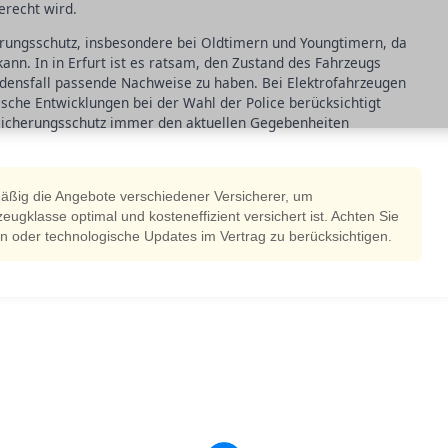
erecht wird.
rungsschutz, insbesondere bei Oldtimern und Youngtimern, da
ann. In in Erfurt ist es ratsam, den Zustand des Fahrzeugs
ensfall passende Nachweise zu haben. Bei Elektrofahrzeugen
sche Entwicklungen bei der Wahl der Police berücksichtigt
ersicherungsschutz immer den aktuellen Gegebenheiten
lmäßig die Angebote verschiedener Versicherer, um
zeugklasse optimal und kosteneffizient versichert ist. Achten Sie
n oder technologische Updates im Vertrag zu berücksichtigen.