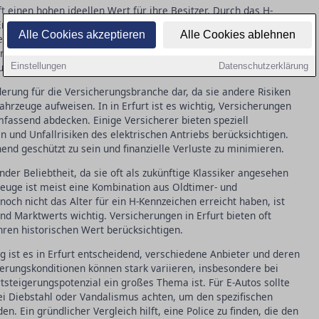
t einen hohen ideellen Wert für ihre Besitzer. Durch das H-
rfurt von günstigen Versicherungsprämien profitieren, da diese
Alle Cookies akzeptieren
Alle Cookies ablehnen
efahren werden. Versicherungen bieten spezielle Tarife an, die
gszustand dieser Klassiker zugeschnitten sind. Wichtig ist, die
, um den Versicherungsschutz optimal anzupassen.
Einstellungen
Datenschutzerklärung
erung für die Versicherungsbranche dar, da sie andere Risiken
rzeuge aufweisen. In in Erfurt ist es wichtig, Versicherungen
mfassend abdecken. Einige Versicherer bieten speziell
n und Unfallrisiken des elektrischen Antriebs berücksichtigen.
end geschützt zu sein und finanzielle Verluste zu minimieren.
der Beliebtheit, da sie oft als zukünftige Klassiker angesehen
zeuge ist meist eine Kombination aus Oldtimer- und
noch nicht das Alter für ein H-Kennzeichen erreicht haben, ist
d Marktwerts wichtig. Versicherungen in Erfurt bieten oft
ihren historischen Wert berücksichtigen.
 ist es in Erfurt entscheidend, verschiedene Anbieter und deren
herungskonditionen können stark variieren, insbesondere bei
steigerungspotenzial ein großes Thema ist. Für E-Autos sollte
i Diebstahl oder Vandalismus achten, um den spezifischen
n. Ein gründlicher Vergleich hilft, eine Police zu finden, die den