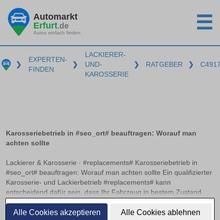
Automarkt
☰
Erfurt
.de
Autos einfach finden
LACKIERER-
EXPERTEN-
❯
❯
UND-
❯
RATGEBER
❯
C491
FINDEN
KAROSSERIE
Karosseriebetrieb in #seo_ort# beauftragen: Worauf man
achten sollte
Lackierer & Karosserie · #replacements# Karosseriebetrieb in
#seo_ort# beauftragen: Worauf man achten sollte Ein qualifizierter
Karosserie- und Lackierbetrieb #replacements# kann
entscheidend dafür sein, dass Ihr Fahrzeug in bestem Zustand
erstrahlt. Doch woran erkennt man einen solchen Betrieb? Neben
weiterlesen
relevanten Zertifizierungen und einer präzisen
Alle Cookies akzeptieren
Alle Cookies ablehnen